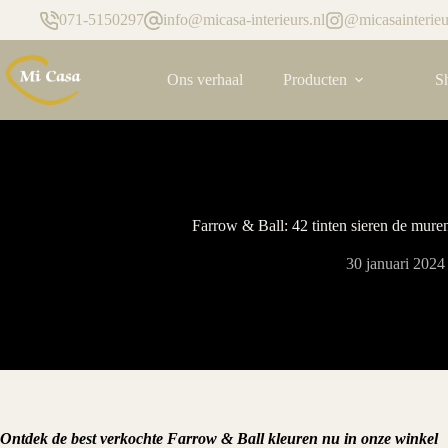
Ga
071-5150297
info@micasa-interieurs.nl
@micasainterieu
naar
de
inhoud
Ons verhaal
Producten
S
Farrow & Ball: 42 tinten sieren de mure
30 januari 2024
Ontdek de best verkochte Farrow & Ball kleuren nu in onze winkel