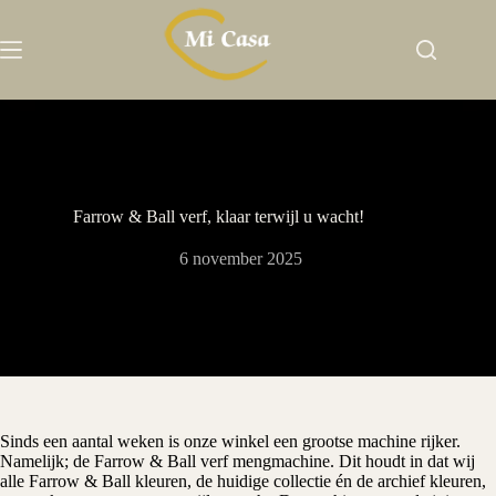
Ga
naar
de
inhoud
Farrow & Ball verf, klaar terwijl u wacht!
6 november 2025
Sinds een aantal weken is onze winkel een grootse machine rijker.
Namelijk; de Farrow & Ball verf mengmachine. Dit houdt in dat wij
alle Farrow & Ball kleuren, de huidige collectie én de archief kleuren,