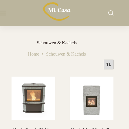
Ga
naar
de
inhoud
Schouwen & Kachels
Home
Schouwen & Kachels