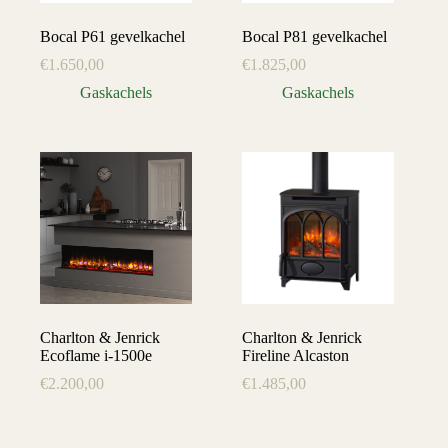
Bocal P61 gevelkachel
Bocal P81 gevelkachel
€
1.650,00
€
1.825,00
Gaskachels
Gaskachels
Charlton & Jenrick
Charlton & Jenrick
Ecoflame i-1500e
Fireline Alcaston
€
2.200,00
€
1.485,00
Elektrische
Elektrische
haarden
haarden