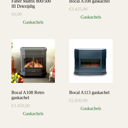
Faber Matrix 800/500
Bocal A108 gaskachel
III Driezijdig
€
3.425,00
€
0,00
Gaskachels
Gaskachels
Bocal A108 Retro
Bocal A113 gaskachel
gaskachel
€
2.850,00
€
3.450,00
Gaskachels
Gaskachels