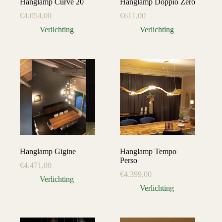
Hanglamp Curve 20
Hanglamp Doppio Zero
€
4.054,00
€
611,00
Verlichting
Verlichting
Hanglamp Gigine
Hanglamp Tempo
Perso
€
4.471,00
€
4.399,00
Verlichting
Verlichting