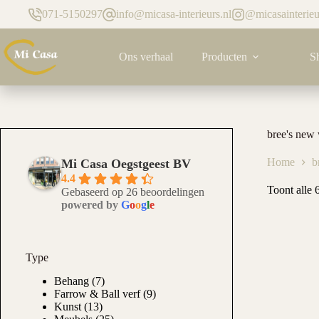
Ga
071-5150297
info@micasa-interieurs.nl
@micasainterieu
naar
de
inhoud
Ons verhaal
Producten
S
bree's new
Home
b
Mi Casa Oegstgeest BV
4.4
Toont alle 6
Gebaseerd op 26 beoordelingen
powered by
G
o
o
g
l
e
Type
Behang
(7)
Farrow & Ball verf
(9)
Kunst
(13)