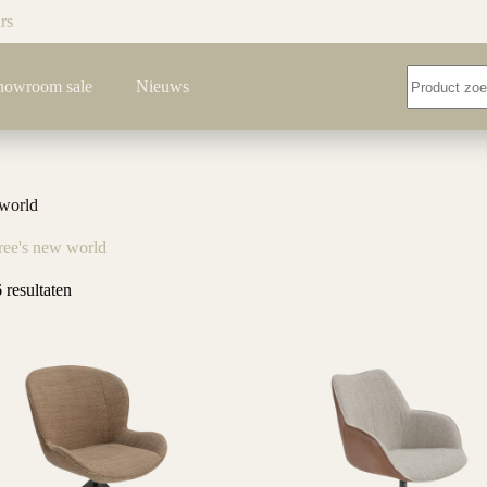
rs
Geen
howroom sale
Nieuws
resultaten
 world
ree's new world
 resultaten