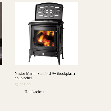
Nestor Martin Stanford 9+ (kookplaat)
houtkachel
€
2.895,00
Houtkachels