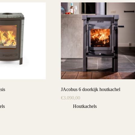
sis
JAcobus 6 doorkijk houtkachel
€
3.090,00
els
Houtkachels