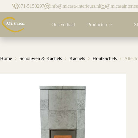
Ga
071-5150297
info@micasa-interieurs.nl
@micasainterieu
naar
de
inhoud
Ons verhaal
Producten
S
Home
Schouwen & Kachels
Kachels
Houtkachels
Altech