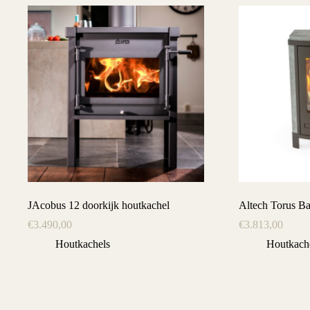
JAcobus 12 doorkijk houtkachel
Altech Torus Ba
€
3.490,00
€
3.813,00
Houtkachels
Houtkach