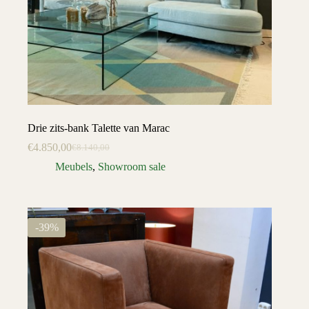
Drie zits-bank Talette van Marac
€
4.850,00
€
8.140,00
Oorspronkelijke
Huidige
prijs
prijs
Meubels
,
Showroom sale
was:
is:
€8.140,00.
€4.850,00.
-39%