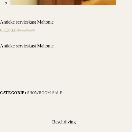
Antieke servieskast Mahonie
€
3.500,00
€
4.285,00
Oorspronkelijke
Huidige
prijs
prijs
was:
is:
Antieke servieskast Mahonie
€4.285,00.
€3.500,00.
CATEGORIE:
SHOWROOM SALE
Beschrijving