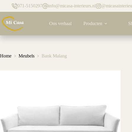
Ga
071-5150297
info@micasa-interieurs.nl
@micasainterieu
naar
de
inhoud
Ons verhaal
Producten
S
Home
Meubels
Bank Malang