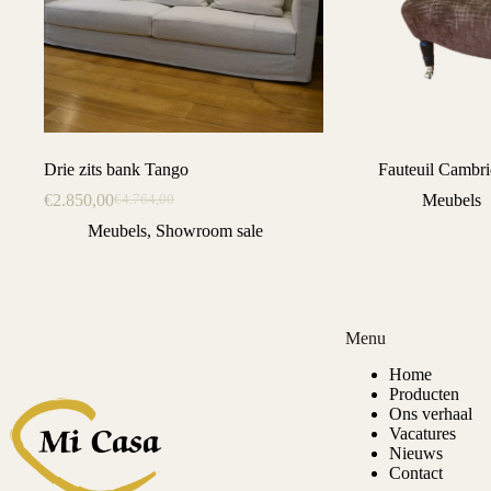
Drie zits bank Tango
Fauteuil Cambr
€
2.850,00
Meubels
€
4.764,00
Oorspronkelijke
Huidige
prijs
prijs
Meubels
,
Showroom sale
was:
is:
€4.764,00.
€2.850,00.
Menu
Home
Producten
Ons verhaal
Vacatures
Nieuws
Contact