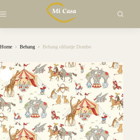
Ga
naar
de
inhoud
Home
Behang
Behang olifantje Dombo