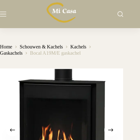
Ga
naar
de
inhoud
Home
Schouwen & Kachels
Kachels
Gaskachels
Bocal A19M/E gaskachel