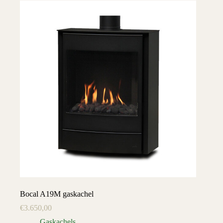
Bocal A19M gaskachel
€
3.650,00
Gaskachels