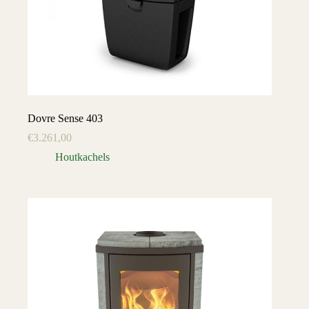
Dovre Sense 403
€
3.261,00
Houtkachels