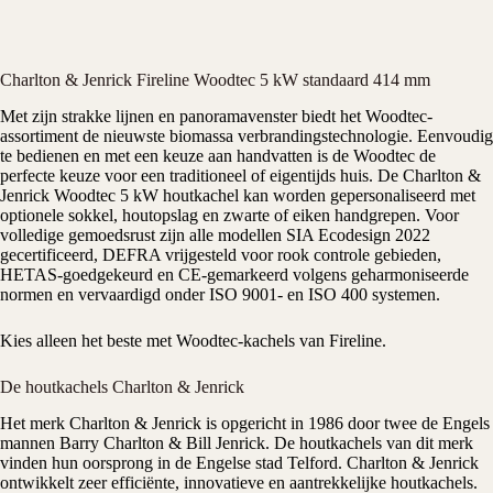
Charlton & Jenrick Fireline Woodtec 5 kW standaard 414 mm
Met zijn strakke lijnen en panoramavenster biedt het Woodtec-
assortiment de nieuwste biomassa verbrandingstechnologie. Eenvoudig
te bedienen en met een keuze aan handvatten is de Woodtec de
perfecte keuze voor een traditioneel of eigentijds huis. De Charlton &
Jenrick Woodtec 5 kW
houtkachel
kan worden gepersonaliseerd met
optionele sokkel, houtopslag en zwarte of eiken handgrepen. Voor
volledige gemoedsrust zijn alle modellen SIA Ecodesign 2022
gecertificeerd, DEFRA vrijgesteld voor rook controle gebieden,
HETAS-goedgekeurd en CE-gemarkeerd volgens geharmoniseerde
normen en vervaardigd onder ISO 9001- en ISO 400 systemen.
Kies alleen het beste met Woodtec-kachels van Fireline.
De houtkachels Charlton & Jenrick
Het merk
Charlton & Jenrick
is opgericht in 1986 door twee de Engels
mannen Barry Charlton & Bill Jenrick. De houtkachels van dit merk
vinden hun oorsprong in de Engelse stad Telford. Charlton & Jenrick
ontwikkelt zeer efficiënte, innovatieve en aantrekkelijke houtkachels.