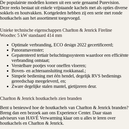
De populairste modellen komen uit een serie genaamd Purevision.
Deze reeks bestaat uit enkele vrijstaande kachels met als opties diverse
sokkels en houtvakken. Kortgeleden hebben zij een serie met ronde
houtkachels aan het assortiment toegevoegd.
Unieke technische eigenschappen Charlton & Jenrick Fireline
Woodtec 5 kW standaard 414 mm
Optimale verbranding, ECO design 2022 gecertificeerd;
Panoramavenster;
Gepatenteerd tertiair beluchtingssysteem waardoor een efficiënte
verbranding ontstaat;
Verstelbare pootjes voor oneffen vloeren;
Boven- en achteraansluiting rookkanaal.;
Simpele bediening met één hendel, degelijk RVS bedienings
gereedschap meegeleverd, en;
Zware degelijke stalen mantel, gietijzeren deur.
Charlton & Jenrick houtkachels zien branden
Bent u benieuwd hoe de
houtkachels
van Charlton & Jenrick branden?
Breng dan een bezoek aan ons
Experience Center.
Daar staan
adviseurs van HAVÉ Verwarming klaar om u alles te leren over
houtkachels en Charlton & Jenrick.