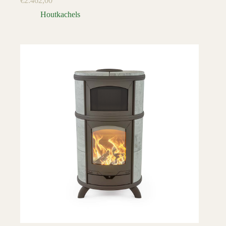
€
2.462,00
Houtkachels