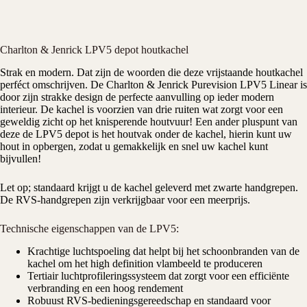
Charlton & Jenrick LPV5 depot houtkachel
Strak en modern. Dat zijn de woorden die deze vrijstaande
houtkachel
perféct omschrijven. De
Charlton & Jenrick
Purevision LPV5 Linear is
door zijn strakke design de perfecte aanvulling op ieder modern
interieur. De kachel is voorzien van drie ruiten wat zorgt voor een
geweldig zicht op het knisperende
houtvuur
! Een ander pluspunt van
deze de LPV5 depot is het houtvak onder de kachel, hierin kunt uw
hout in opbergen, zodat u gemakkelijk en snel uw kachel kunt
bijvullen!
Let op; standaard krijgt u de kachel geleverd met zwarte handgrepen.
De RVS-handgrepen zijn verkrijgbaar voor een meerprijs.
Technische eigenschappen van de LPV5:
Krachtige luchtspoeling dat helpt bij het schoonbranden van de
kachel om het high definition vlambeeld te produceren
Tertiair luchtprofileringssysteem dat zorgt voor een efficiënte
verbranding en een hoog rendement
Robuust RVS-bedieningsgereedschap en standaard voor