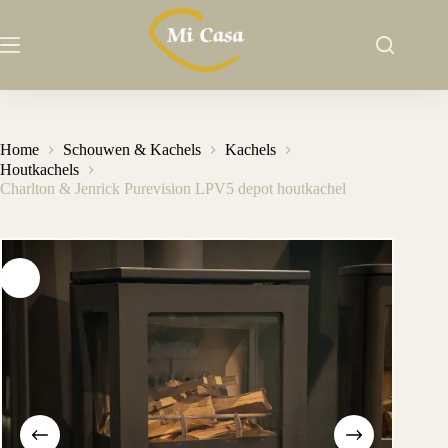
Ga
naar
de
inhoud
Home
Schouwen & Kachels
Kachels
Houtkachels
Charlton & Jenrick Purevision LPV5 depot houtkachel