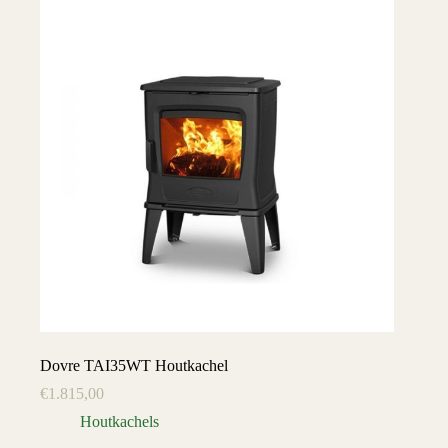
Dovre TAI35WT Houtkachel
€
1.815,00
Houtkachels