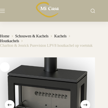
Ga
naar
de
inhoud
Home
Schouwen & Kachels
Kachels
Houtkachels
Charlton & Jenrick Purevision LPV8 houtkachel op voetstuk