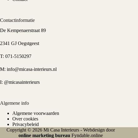
Contactinformatie
De Kempenaerstraat 89
2341 GJ Oegstgeest
T:
071-5150297
M:
info@micasa-interieurs.nl
I:
@micasainterieurs
Algemene info
Algemene voorwaarden
Over cookies
Privacybeleid
Copyright © 2026 Mi Casa Interieurs - Webdesign door
online marketing bureau
Fyndable.online