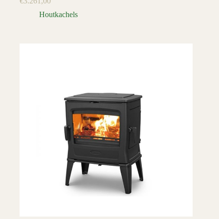
€
3.261,00
Houtkachels