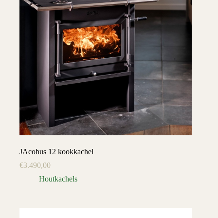
JAcobus 12 kookkachel
€
3.490,00
Houtkachels