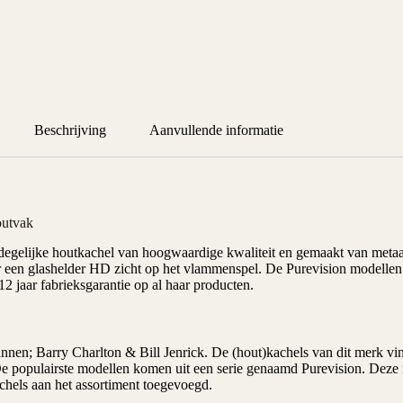
Beschrijving
Aanvullende informatie
outvak
degelijke houtkachel van hoogwaardige kwaliteit en gemaakt van metaa
er een glashelder HD zicht op het vlammenspel. De Purevision modellen
 jaar fabrieksgarantie op al haar producten.
nnen; Barry Charlton & Bill Jenrick. De (hout)kachels van dit merk vi
De populairste modellen komen uit een serie genaamd Purevision. Deze re
chels aan het assortiment toegevoegd.