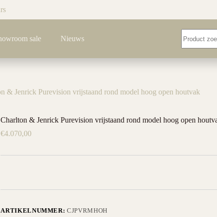
rs
Geen
howroom sale
Nieuws
resultaten
on & Jenrick Purevision vrijstaand rond model hoog open houtvak
Charlton & Jenrick Purevision vrijstaand rond model hoog open houtv
€
4.070,00
ARTIKELNUMMER:
CJPVRMHOH