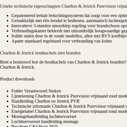
Unieke technische eigenschappen Charlton & Jenrick Purevision vrijs
Gepatenteerd tertiair beluchtingssysteem dat zorgt voor een opti
Gemakkelijk met één hendel te bedienen, automatisch luchtregelsy
Innovatieve 3-standen smoorklep regeling voor brandschoon opst
Verbrandingskamer bekleedt met uitzonderlijk hoogwaardige g
Solide stalen deur in de ronde modellen, allen met RVS koelblijv
Aparte standaard regelstand voor verbranding van kolen
Charlton & Jenrick houtkachels zien branden
Bent u benieuwd hoe de houtkachels van
Charlton & Jenrick
branden? 
Charlton & Jenrick.
Product downloads
Folder Verantwoord Stoken
Lijntekening Charlton & Jenrick Purevision vrijstaand rond mo
Handleiding Charlton en Jenrick PVR
Technische informatie Charlton & Jenrick Purevision vrijstaan
Energielabel Charlton & Jenrick Purevision vrijstaand rond mo
Montagehandleiding luchttoevoerset
Luchttoevoerset handleiding montage
Brochure C&J Hout 2025