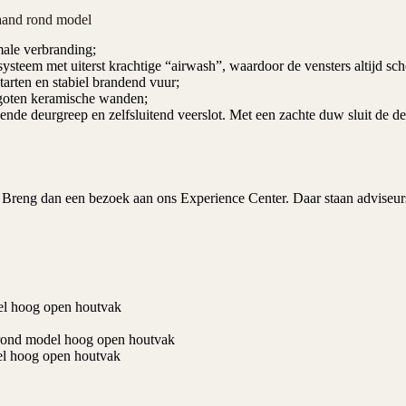
taand rond model
male verbranding;
steem met uiterst krachtige “airwash”, waardoor de vensters altijd sch
arten en stabiel brandend vuur;
egoten keramische wanden;
ende deurgreep en zelfsluitend veerslot. Met een zachte duw sluit de d
Breng dan een bezoek aan ons
Experience Center.
Daar staan adviseur
del hoog open houtvak
d rond model hoog open houtvak
del hoog open houtvak