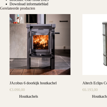
Download informatieblad
Gerelateerde producten
JAcobus 6 doorkijk houtkachel
Altech Eclips C
€
3.090,00
€
6.193,00
Houtkachels
Houtkach