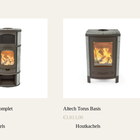
omplet
Altech Torus Basis
€
3.813,00
els
Houtkachels