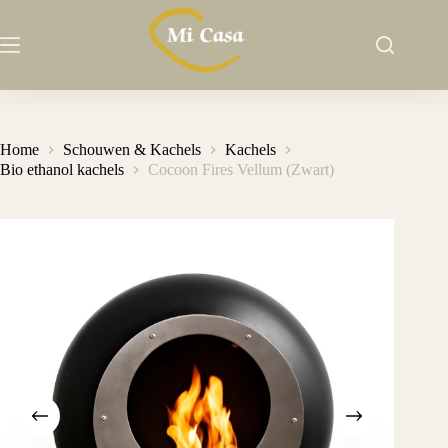
Ga
naar
de
inhoud
Home
Schouwen & Kachels
Kachels
Bio ethanol kachels
Cocoon Fires Vellum (Zwart)