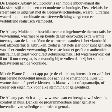
De Dimplex Albany Multicolour is een mooie inbouwhaard die
klassieke stijl combineert met moderne technologie. Deze elektrische
sfeerhaard is uitgerust met de
Optimyst-technologie
, waarbij ultrafijne
waterdamp in combinatie met sfeerverlichting zorgt voor een
verbluffend realistisch vlambeeld.
De Albany Multicolour beschikt over een ingebouwde thermostatische
verwarming, waarmee je op koude dagen eenvoudig extra warmte
toevoegt aan de kamer. Voor de warmere maanden is het vlambeeld
ook afzonderlijk te gebruiken, zodat je het hele jaar door kunt genieten
van sfeer zonder verwarming. De vaste houtset geeft een authentieke
uitstraling en zorgt voor direct gebruiksgemak. Het waterreservoir, dat
8 tot 10 uur meegaat, is eenvoudig bij te vullen dankzij het slimme
ladesysteem aan de voorzijde.
Met de Flame Connect-app pas je de vlamkleur, intensiteit en zelfs het
knisperend houtgeluid moeiteloos aan via je smartphone. Kies uit
warme tinten of speelse kleuren als blauw, violet of aquamarijn, of
creëer een eigen mix voor elke stemming of gelegenheid.
De Albany past zich aan jouw wensen aan en brengt zowel sfeer als
comfort in huis. Dankzij de programmeerbare timer geniet je
bovendien van volledige controle en gemak.