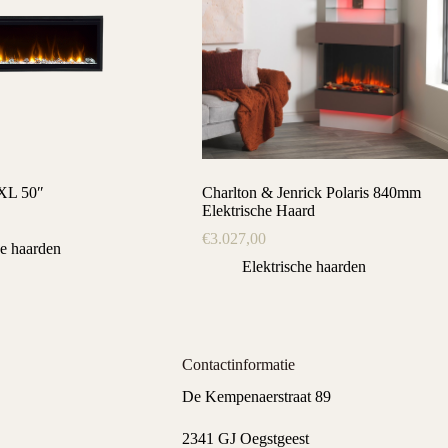
 XL 50″
Charlton & Jenrick Polaris 840mm
Elektrische Haard
€
3.027,00
he haarden
Elektrische haarden
Contactinformatie
De Kempenaerstraat 89
2341 GJ Oegstgeest