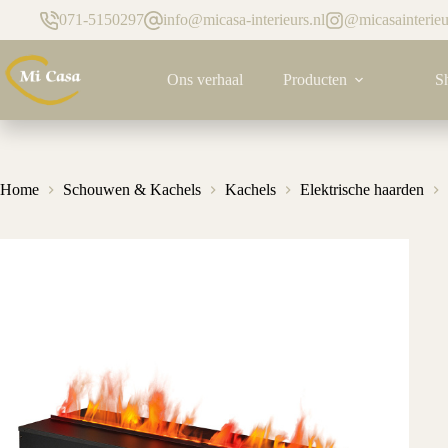
Ga
071-5150297
info@micasa-interieurs.nl
@micasainterieu
naar
de
inhoud
Ons verhaal
Producten
S
Home
Schouwen & Kachels
Kachels
Elektrische haarden