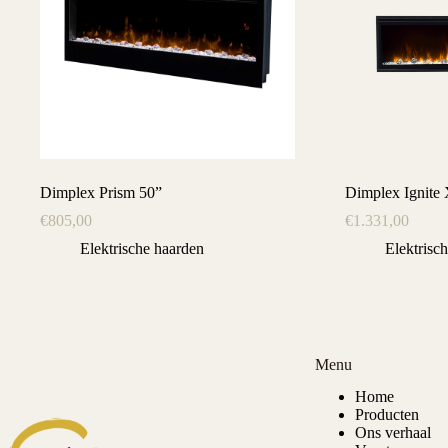
Dimplex Prism 50”
Dimplex Ignite
€
805,00
€
1.331,00
Elektrische haarden
Elektrisc
Menu
Home
Producten
Ons verhaal