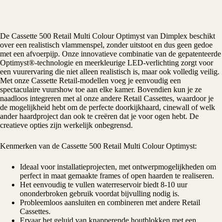
De Cassette 500 Retail Multi Colour Optimyst van
Dimplex
beschikt
over een realistisch vlammenspel, zonder uitstoot en dus geen gedoe
met een afvoerpijp. Onze innovatieve combinatie van de gepatenteerde
Optimyst®-technologie
en meerkleurige LED-verlichting zorgt voor
een vuurervaring die niet alleen realistisch is, maar ook volledig veilig.
Met onze Cassette Retail-modellen voeg je eenvoudig een
spectaculaire vuurshow toe aan elke kamer. Bovendien kun je ze
naadloos integreren met al onze andere Retail Cassettes, waardoor je
de mogelijkheid hebt om de perfecte doorkijkhaard, cinewall of welk
ander haardproject dan ook te creëren dat je voor ogen hebt. De
creatieve opties zijn werkelijk onbegrensd.
Kenmerken van de Cassette 500 Retail Multi Colour Optimyst:
Ideaal voor installatieprojecten, met ontwerpmogelijkheden om
perfect in maat gemaakte frames of open haarden te realiseren.
Het eenvoudig te vullen waterreservoir biedt 8-10 uur
ononderbroken gebruik voordat bijvulling nodig is.
Probleemloos aansluiten en combineren met andere Retail
Cassettes.
Ervaar het geluid van knapperende houtblokken met een