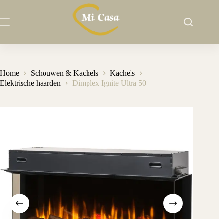
Ga
naar
de
inhoud
Home
Schouwen & Kachels
Kachels
Elektrische haarden
Dimplex Ignite Ultra 50