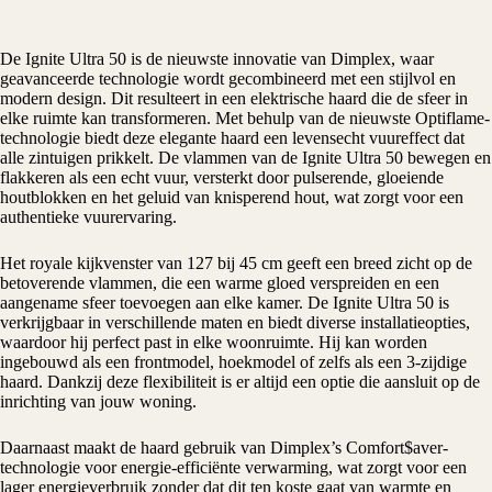
De Ignite Ultra 50 is de nieuwste innovatie van
Dimplex
, waar
geavanceerde technologie wordt gecombineerd met een stijlvol en
modern design. Dit resulteert in een
elektrische haard
die de sfeer in
elke ruimte kan transformeren. Met behulp van de nieuwste Optiflame-
technologie biedt deze elegante haard een levensecht vuureffect dat
alle zintuigen prikkelt. De vlammen van de Ignite Ultra 50 bewegen en
flakkeren als een echt vuur, versterkt door pulserende, gloeiende
houtblokken en het geluid van knisperend hout, wat zorgt voor een
authentieke vuurervaring.
Het royale kijkvenster van 127 bij 45 cm geeft een breed zicht op de
betoverende vlammen, die een warme gloed verspreiden en een
aangename sfeer toevoegen aan elke kamer. De Ignite Ultra 50 is
verkrijgbaar in verschillende maten en biedt diverse installatieopties,
waardoor hij perfect past in elke woonruimte. Hij kan worden
ingebouwd als een frontmodel, hoekmodel of zelfs als een 3-zijdige
haard. Dankzij deze flexibiliteit is er altijd een optie die aansluit op de
inrichting van jouw woning.
Daarnaast maakt de haard gebruik van Dimplex’s Comfort$aver-
technologie voor energie-efficiënte verwarming, wat zorgt voor een
lager energieverbruik zonder dat dit ten koste gaat van warmte en