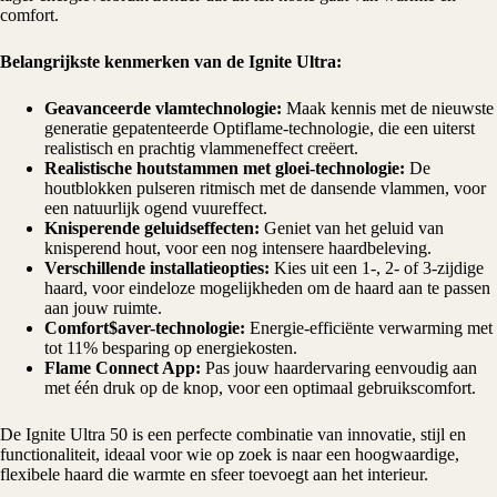
comfort.
Belangrijkste kenmerken van de Ignite Ultra:
Geavanceerde vlamtechnologie:
Maak kennis met de nieuwste
generatie gepatenteerde
Optiflame-technologie
, die een uiterst
realistisch en prachtig vlammeneffect creëert.
Realistische houtstammen met gloei-technologie:
De
houtblokken pulseren ritmisch met de dansende vlammen, voor
een natuurlijk ogend vuureffect.
Knisperende geluidseffecten:
Geniet van het geluid van
knisperend hout, voor een nog intensere haardbeleving.
Verschillende installatieopties:
Kies uit een 1-, 2- of 3-zijdige
haard, voor eindeloze mogelijkheden om de haard aan te passen
aan jouw ruimte.
Comfort$aver-technologie:
Energie-efficiënte verwarming met
tot 11% besparing op energiekosten.
Flame Connect App:
Pas jouw haardervaring eenvoudig aan
met één druk op de knop, voor een optimaal gebruikscomfort.
De Ignite Ultra 50 is een perfecte combinatie van innovatie, stijl en
functionaliteit, ideaal voor wie op zoek is naar een hoogwaardige,
flexibele haard die warmte en sfeer toevoegt aan het interieur.