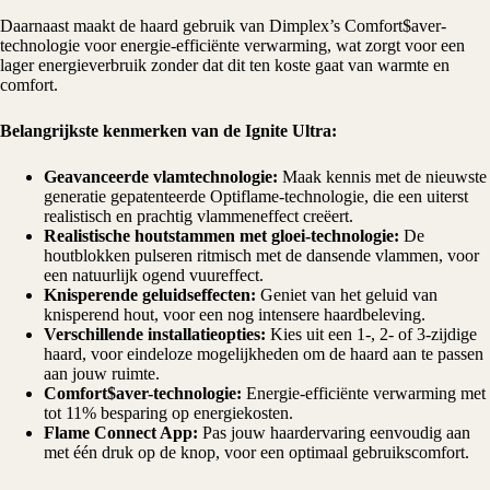
Daarnaast maakt de haard gebruik van Dimplex’s Comfort$aver-
technologie voor energie-efficiënte verwarming, wat zorgt voor een
lager energieverbruik zonder dat dit ten koste gaat van warmte en
comfort.
Belangrijkste kenmerken van de Ignite Ultra:
Geavanceerde vlamtechnologie:
Maak kennis met de nieuwste
generatie gepatenteerde
Optiflame-technologie
, die een uiterst
realistisch en prachtig vlammeneffect creëert.
Realistische houtstammen met gloei-technologie:
De
houtblokken pulseren ritmisch met de dansende vlammen, voor
een natuurlijk ogend vuureffect.
Knisperende geluidseffecten:
Geniet van het geluid van
knisperend hout, voor een nog intensere haardbeleving.
Verschillende installatieopties:
Kies uit een 1-, 2- of 3-zijdige
haard, voor eindeloze mogelijkheden om de haard aan te passen
aan jouw ruimte.
Comfort$aver-technologie:
Energie-efficiënte verwarming met
tot 11% besparing op energiekosten.
Flame Connect App:
Pas jouw haardervaring eenvoudig aan
met één druk op de knop, voor een optimaal gebruikscomfort.