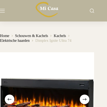
Ga
naar
de
inhoud
Home
Schouwen & Kachels
Kachels
Elektrische haarden
Dimplex Ignite Ultra 74