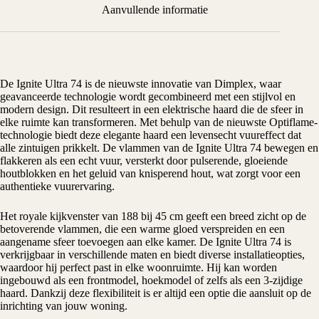
Aanvullende informatie
De Ignite Ultra 74 is de nieuwste innovatie van
Dimplex
, waar
geavanceerde technologie wordt gecombineerd met een stijlvol en
modern design. Dit resulteert in een
elektrische haard
die de sfeer in
elke ruimte kan transformeren. Met behulp van de nieuwste Optiflame-
technologie biedt deze elegante haard een levensecht vuureffect dat
alle zintuigen prikkelt. De vlammen van de Ignite Ultra 74 bewegen en
flakkeren als een echt vuur, versterkt door pulserende, gloeiende
houtblokken en het geluid van knisperend hout, wat zorgt voor een
authentieke vuurervaring.
Het royale kijkvenster van 188 bij 45 cm geeft een breed zicht op de
betoverende vlammen, die een warme gloed verspreiden en een
aangename sfeer toevoegen aan elke kamer. De Ignite Ultra 74 is
verkrijgbaar in verschillende maten en biedt diverse installatieopties,
waardoor hij perfect past in elke woonruimte. Hij kan worden
ingebouwd als een frontmodel, hoekmodel of zelfs als een 3-zijdige
haard. Dankzij deze flexibiliteit is er altijd een optie die aansluit op de
inrichting van jouw woning.