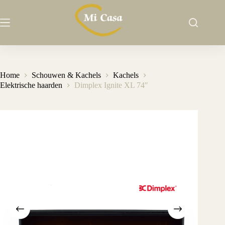
Ga
naar
de
inhoud
Home
Schouwen & Kachels
Kachels
Elektrische haarden
Dimplex Ignite XL 74″