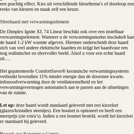
een prachtig effect. Kies uit verschillende kleurthema’s of doorloop een
reeks van kleuren en maak zelf een keuze.
Sfeerhaard met verwarmingselement
De Dimplex Ignite XL 74 Linear beschikt ook over een instelbaar
verwarmingselement. Wanneer u de verwarmingsmodus inschakelt kan
de haard
1-2 kW
warmte afgeven. Hiermee onderscheidt deze haard
zich van veel andere elektrische haarden en krijgt het haardvuur een
nog realistischer en sfeervoller beeld. Alsof u voor een echte haard
zit….
Het gepatenteerde ComfortSaver® keramische verwarmingssysteem
verbruikt bovendien 11% minder energie dan de doorsnee kwarts-
infraroodverwarming door de ventilatorsnelheid en het
verwarmingsvermogen automatisch aan te passen aan de afmetingen
van de ruimte.
Let op:
deze haard wordt standaard geleverd met een kiezelset
(glazen/kristallen steentjes). Een houtset is optioneel en heeft een
meerprijs (zie extra’s). Indien u een houtset besteld, wordt het kiezelset
er standaard bij geleverd.
Bezoek ons Experience Center