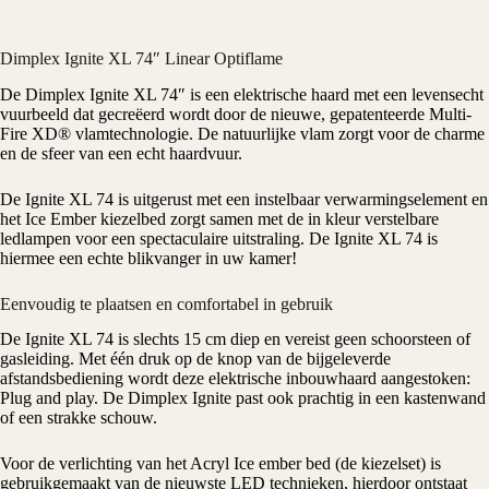
Dimplex Ignite XL 74″ Linear Optiflame
De Dimplex Ignite XL 74″ is een
elektrische haard
met een levensecht
vuurbeeld dat gecreëerd wordt door de nieuwe, gepatenteerde Multi-
Fire XD®
vlamtechnologie
. De natuurlijke vlam zorgt voor de charme
en de sfeer van een echt haardvuur.
De Ignite XL 74 is uitgerust met een instelbaar verwarmingselement en
het Ice Ember kiezelbed zorgt samen met de in kleur verstelbare
ledlampen voor een spectaculaire uitstraling. De Ignite XL 74 is
hiermee een echte blikvanger in uw kamer!
Eenvoudig te plaatsen en comfortabel in gebruik
De Ignite XL 74 is slechts 15 cm diep en vereist geen schoorsteen of
gasleiding. Met één druk op de knop van de bijgeleverde
afstandsbediening wordt deze elektrische inbouwhaard aangestoken:
Plug and play. De
Dimplex
Ignite past ook prachtig in een kastenwand
of een strakke schouw.
Voor de verlichting van het Acryl Ice ember bed (de kiezelset) is
gebruikgemaakt van de nieuwste LED technieken, hierdoor ontstaat