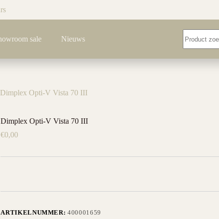
rs
Geen
howroom sale
Nieuws
resultaten
Dimplex Opti-V Vista 70 III
Dimplex Opti-V Vista 70 III
€
0,00
ARTIKELNUMMER:
400001659