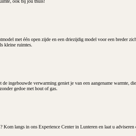
uimte, ook bij jou thuis!
rontmodel met één open zijde en een driezijdig model voor een breder 
ls kleine ruimtes.
. Met de ingebouwde verwarming geniet je van een aangename warmte, di
 zonder gedoe met hout of gas.
d
? Kom langs in ons
Experience Center
in Lunteren en laat u adviseren