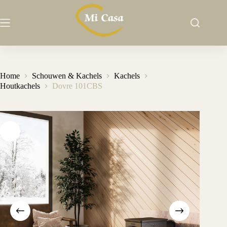
Ga
naar
de
inhoud
Home
Schouwen & Kachels
Kachels
Houtkachels
Dovre 101CBS