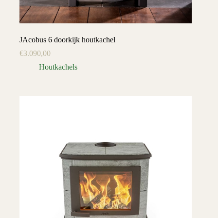
JAcobus 6 doorkijk houtkachel
€
3.090,00
Houtkachels