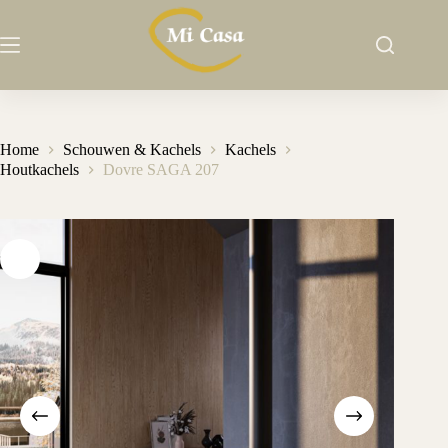
Ga
naar
de
inhoud
Home
Schouwen & Kachels
Kachels
Houtkachels
Dovre SAGA 207