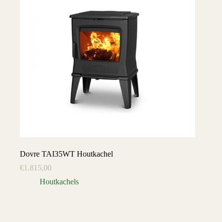
Dovre TAI35WT Houtkachel
€
1.815,00
Houtkachels