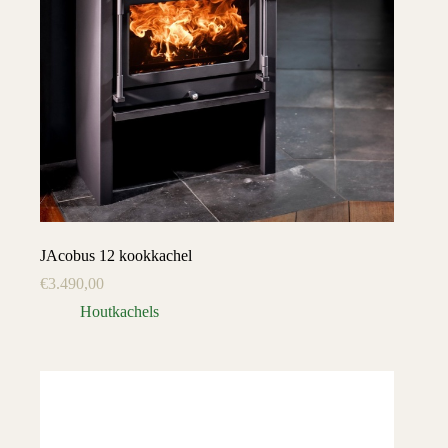
JAcobus 12 kookkachel
€
3.490,00
Houtkachels