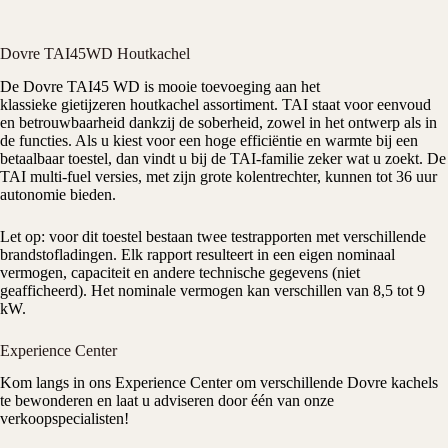
Dovre TAI45WD Houtkachel
De
Dovre
TAI45 WD is mooie toevoeging aan het
klassieke
gietijzeren
houtkachel
assortiment. TAI staat voor eenvoud
en betrouwbaarheid dankzij de soberheid, zowel in het ontwerp als in
de functies. Als u kiest voor een hoge efficiëntie en warmte bij een
betaalbaar toestel, dan vindt u bij de TAI-familie zeker wat u zoekt. De
TAI multi-fuel versies, met zijn grote kolentrechter, kunnen tot 36 uur
autonomie bieden.
Let op: voor dit toestel bestaan twee testrapporten met verschillende
brandstofladingen. Elk rapport resulteert in een eigen nominaal
vermogen, capaciteit en andere technische gegevens (niet
geafficheerd). Het nominale vermogen kan verschillen van 8,5 tot 9
kW.
Experience Center
Kom langs in ons
Experience Center
om verschillende Dovre kachels
te bewonderen en laat u adviseren door één van onze
verkoopspecialisten!