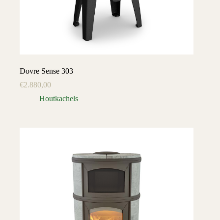
Dovre Sense 303
€
2.880,00
Houtkachels