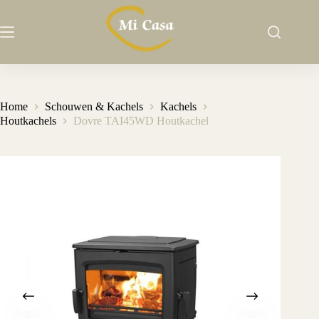
Ga
naar
de
inhoud
Home
Schouwen & Kachels
Kachels
Houtkachels
Dovre TAI45WD Houtkachel