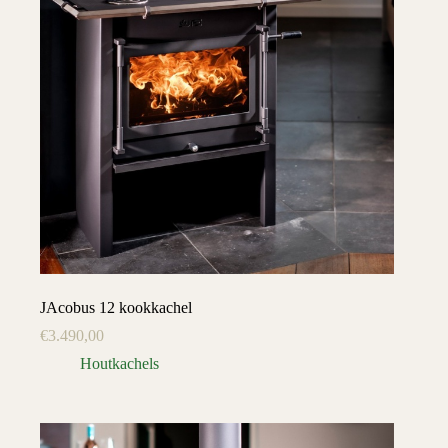
JAcobus 12 kookkachel
€
3.490,00
Houtkachels