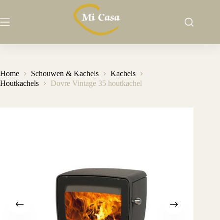
Ga
naar
de
inhoud
Home
Schouwen & Kachels
Kachels
Houtkachels
Dovre Vintage 35 houtkachel