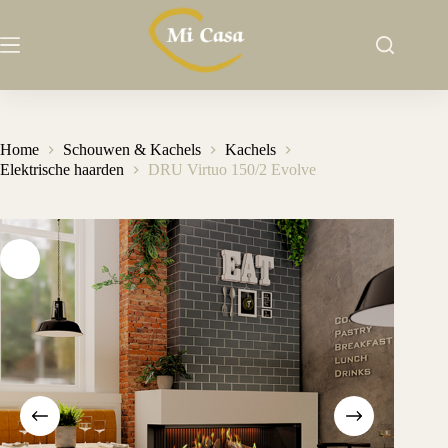
Ga
naar
de
inhoud
Home
Schouwen & Kachels
Kachels
Elektrische haarden
DRU Virtuo 150/2 Evolve