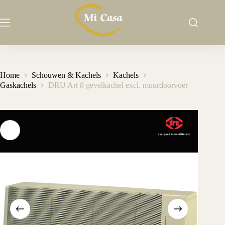
Ga
naar
de
inhoud
Home
Schouwen & Kachels
Kachels
Gaskachels
DRU Art 8 gevelkachel excl. muurdoorvoer