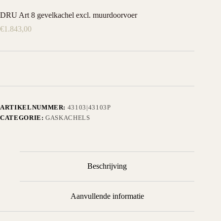
DRU Art 8 gevelkachel excl. muurdoorvoer
€
1.843,00
ARTIKELNUMMER:
43103|43103P
CATEGORIE:
GASKACHELS
Beschrijving
Aanvullende informatie