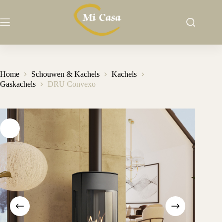
Ga
naar
de
inhoud
Home
Schouwen & Kachels
Kachels
Gaskachels
DRU Convexo