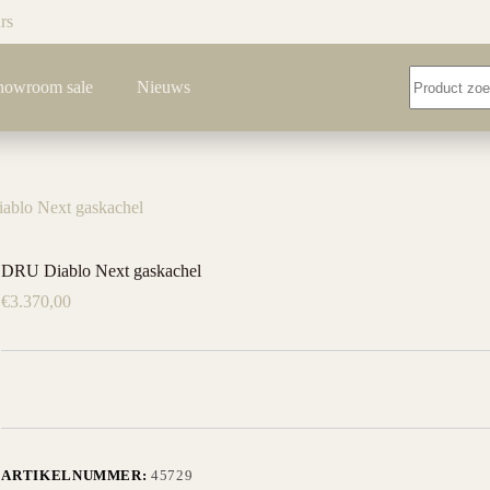
rs
Geen
howroom sale
Nieuws
resultaten
blo Next gaskachel
DRU Diablo Next gaskachel
€
3.370,00
ARTIKELNUMMER:
45729