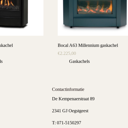
skachel
Bocal A63 Millennium gaskachel
€
2.225,00
ls
Gaskachels
Contactinformatie
De Kempenaerstraat 89
2341 GJ Oegstgeest
T:
071-5150297