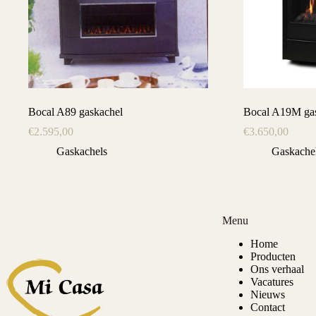
Bocal A89 gaskachel
Bocal A19M ga
€
2.595,00
€
3.650,00
Gaskachels
Gaskache
Menu
Home
Producten
Ons verhaal
Vacatures
Nieuws
Contact