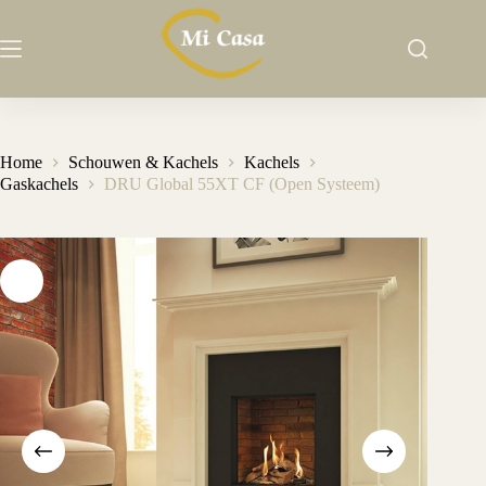
Ga
naar
de
inhoud
Home
Schouwen & Kachels
Kachels
Gaskachels
DRU Global 55XT CF (Open Systeem)