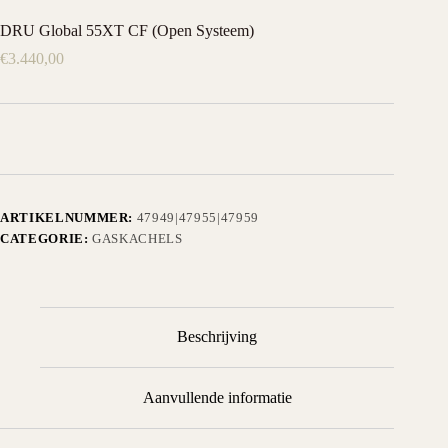
DRU Global 55XT CF (Open Systeem)
€
3.440,00
ARTIKELNUMMER:
47949|47955|47959
CATEGORIE:
GASKACHELS
Beschrijving
Aanvullende informatie