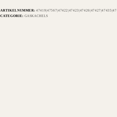
ARTIKELNUMMER:
47419|47567|47422|47423|47426|47427|47435|47
CATEGORIE:
GASKACHELS