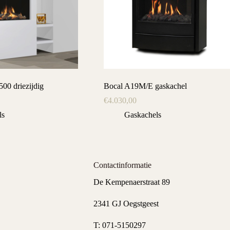
00 driezijdig
Bocal A19M/E gaskachel
€
4.030,00
ls
Gaskachels
Contactinformatie
De Kempenaerstraat 89
2341 GJ Oegstgeest
T:
071-5150297