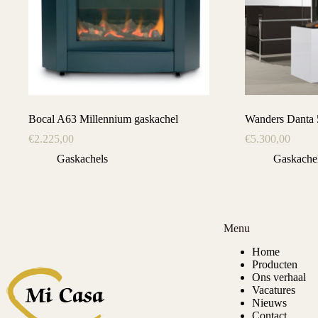
Bocal A63 Millennium gaskachel
Wanders Danta 5
€
2.225,00
€
5.300,00
Gaskachels
Gaskache
Menu
Home
Producten
Ons verhaal
Vacatures
Nieuws
Contact