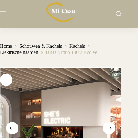
Ga
naar
de
inhoud
Home
Schouwen & Kachels
Kachels
Elektrische haarden
DRU Virtuo 130/2 Evolve