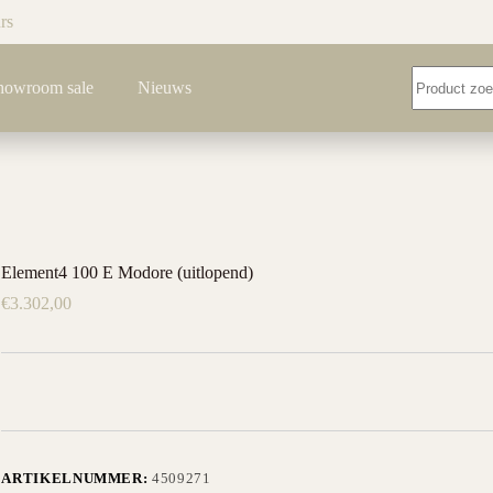
rs
Geen
howroom sale
Nieuws
resultaten
Element4 100 E Modore (uitlopend)
€
3.302,00
ARTIKELNUMMER:
4509271