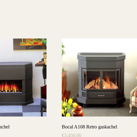
achel
Bocal A108 Retro gaskachel
€
3.450,00