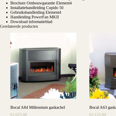
Brochure Ombouwgarantie Element4
Installatiehandleiding Cupido 50
Gebruikshandleiding Element4
Handleiding PowerFan MKII
Download informatieblad
Gerelateerde producten
Bocal A84 Millennium gaskachel
Bocal A63 gask
€
2.625,00
€
2.125,00