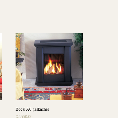
Bocal A6 gaskachel
€
2.550,00