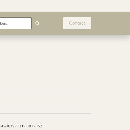
Contact
6-G20|3977319|3977852