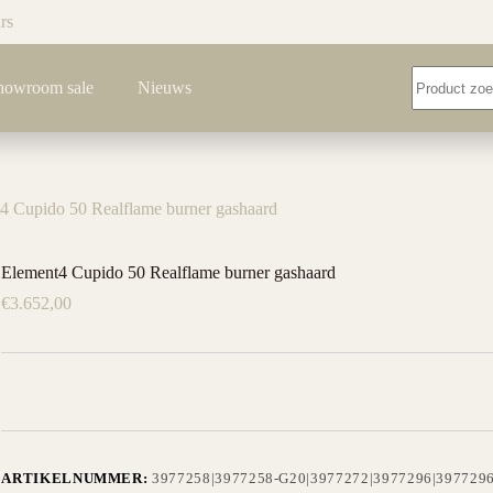
rs
Geen
howroom sale
Nieuws
resultaten
4 Cupido 50 Realflame burner gashaard
Element4 Cupido 50 Realflame burner gashaard
€
3.652,00
ARTIKELNUMMER:
3977258|3977258-G20|3977272|3977296|397729