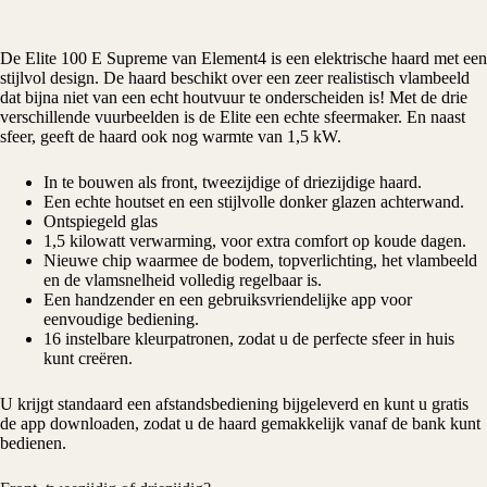
De Elite 100 E Supreme van
Element4
is een
elektrische haard
met een
stijlvol design. De haard beschikt over een zeer realistisch vlambeeld
dat bijna niet van een echt houtvuur te onderscheiden is! Met de drie
verschillende vuurbeelden is de Elite een echte sfeermaker. En naast
sfeer, geeft de haard ook nog warmte van 1,5 kW.
In te bouwen als front, tweezijdige of driezijdige haard.
Een echte houtset en een stijlvolle donker glazen achterwand.
Ontspiegeld glas
1,5 kilowatt verwarming, voor extra comfort op koude dagen.
Nieuwe chip waarmee de bodem, topverlichting, het vlambeeld
en de vlamsnelheid volledig regelbaar is.
Een handzender en een gebruiksvriendelijke app voor
eenvoudige bediening.
16 instelbare kleurpatronen, zodat u de perfecte sfeer in huis
kunt creëren.
U krijgt standaard een afstandsbediening bijgeleverd en kunt u gratis
de app downloaden, zodat u de haard gemakkelijk vanaf de bank kunt
bedienen.