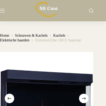
Ga
naar
de
inhoud
Home
Schouwen & Kachels
Kachels
Elektrische haarden
Element4 Elite 100 E Supreme