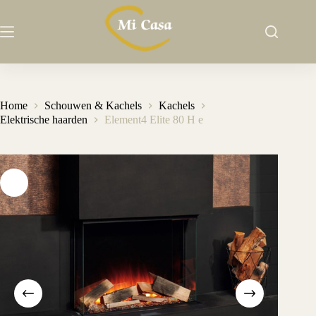
Ga
naar
de
inhoud
Home
Schouwen & Kachels
Kachels
Elektrische haarden
Element4 Elite 80 H e