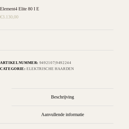
Element4 Elite 80 I E
€
3.130,00
ARTIKELNUMMER:
9492107|9492244
CATEGORIE:
ELEKTRISCHE HAARDEN
Beschrijving
Aanvullende informatie