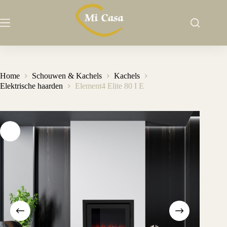
Ga
naar
de
inhoud
Home
Schouwen & Kachels
Kachels
Elektrische haarden
Element4 Elite 80 I E