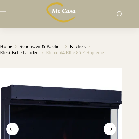
Ga
naar
de
inhoud
Home
Schouwen & Kachels
Kachels
Elektrische haarden
Element4 Elite 85 E Supreme