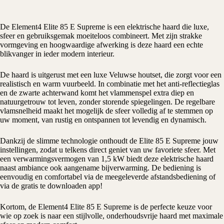
De
Element4
Elite 85 E Supreme is een
elektrische haard
die luxe,
sfeer en gebruiksgemak moeiteloos combineert. Met zijn strakke
vormgeving en hoogwaardige afwerking is deze haard een echte
blikvanger in ieder modern interieur.
De haard is uitgerust met een luxe Veluwse houtset, die zorgt voor een
realistisch en warm vuurbeeld. In combinatie met het anti-reflectieglas
en de zwarte achterwand komt het vlammenspel extra diep en
natuurgetrouw tot leven, zonder storende spiegelingen. De regelbare
vlam­snelheid maakt het mogelijk de sfeer volledig af te stemmen op
uw moment, van rustig en ontspannen tot levendig en dynamisch.
Dankzij de slimme technologie onthoudt de Elite 85 E Supreme jouw
instellingen, zodat u telkens direct geniet van uw favoriete sfeer. Met
een verwarmingsvermogen van 1,5 kW biedt deze elektrische haard
naast ambiance ook aangename bijverwarming. De bediening is
eenvoudig en comfortabel via de meegeleverde afstandsbediening of
via de gratis te downloaden app!
Kortom, de Element4 Elite 85 E Supreme is de perfecte keuze voor
wie op zoek is naar een stijlvolle, onderhoudsvrije haard met maximale