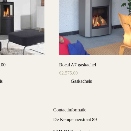
100
Bocal A7 gaskachel
€
2.575,00
ls
Gaskachels
Contactinformatie
De Kempenaerstraat 89