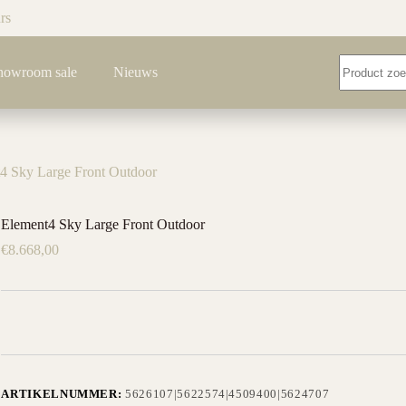
rs
Geen
howroom sale
Nieuws
resultaten
4 Sky Large Front Outdoor
Element4 Sky Large Front Outdoor
€
8.668,00
ARTIKELNUMMER:
5626107|5622574|4509400|5624707