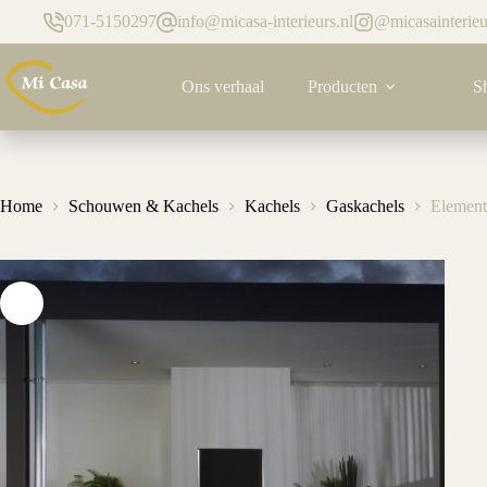
Ga
071-5150297
info@micasa-interieurs.nl
@micasainterieu
naar
de
inhoud
Ons verhaal
Producten
S
Home
Schouwen & Kachels
Kachels
Gaskachels
Element