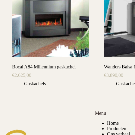
Bocal A84 Millennium gaskachel
Wanders Balsa 
€
2.625,00
€
3.890,00
Gaskachels
Gaskache
Menu
Home
Producten
Ons verhaal