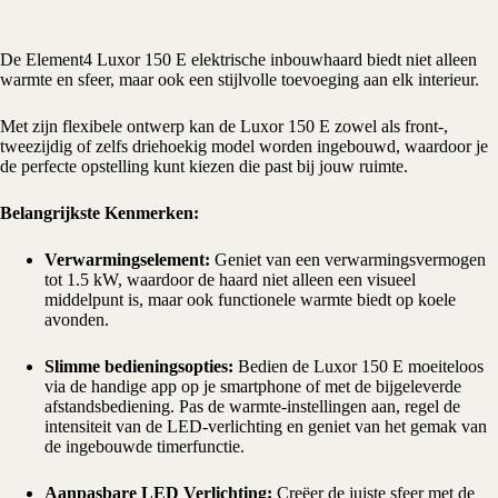
De
Element4
Luxor 150 E
elektrische inbouwhaard
biedt niet alleen
warmte en sfeer, maar ook een stijlvolle toevoeging aan elk interieur.
Met zijn flexibele ontwerp kan de Luxor 150 E zowel als front-,
tweezijdig of zelfs driehoekig model worden ingebouwd, waardoor je
de perfecte opstelling kunt kiezen die past bij jouw ruimte.
Belangrijkste Kenmerken:
Verwarmingselement:
Geniet van een verwarmingsvermogen
tot 1.5 kW, waardoor de haard niet alleen een visueel
middelpunt is, maar ook functionele warmte biedt op koele
avonden.
Slimme bedieningsopties:
Bedien de Luxor 150 E moeiteloos
via de handige app op je smartphone of met de bijgeleverde
afstandsbediening. Pas de warmte-instellingen aan, regel de
intensiteit van de LED-verlichting en geniet van het gemak van
de ingebouwde timerfunctie.
Aanpasbare LED Verlichting:
Creëer de juiste sfeer met de