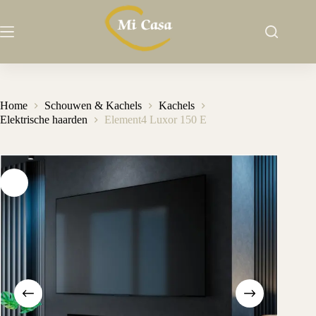
Ga
naar
de
inhoud
Home
Schouwen & Kachels
Kachels
Elektrische haarden
Element4 Luxor 150 E