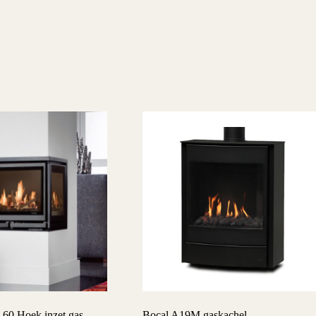
 60 Hoek inzet gas
Bocal A19M gaskachel