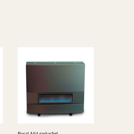
Bocal A64 gaskachel