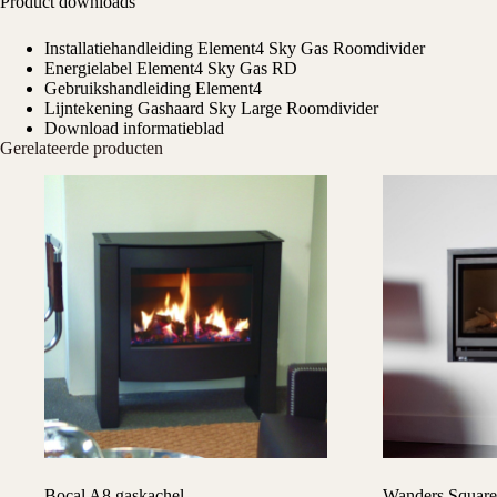
Product downloads
Installatiehandleiding Element4 Sky Gas Roomdivider
Energielabel Element4 Sky Gas RD
Gebruikshandleiding Element4
Lijntekening Gashaard Sky Large Roomdivider
Download informatieblad
Gerelateerde producten
Bocal A8 gaskachel
Wanders Square