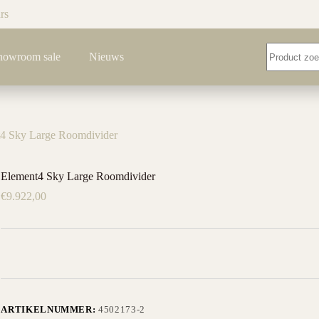
rs
Geen
howroom sale
Nieuws
resultaten
4 Sky Large Roomdivider
Element4 Sky Large Roomdivider
€
9.922,00
ARTIKELNUMMER:
4502173-2