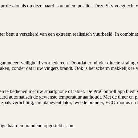
rofessionals op deze haard is unaniem positief. Deze Sky voegt echt wa
r bent u verzekerd van een extreem realistisch vuurbeeld. In combinat
randeert veiligheid voor iedereen. Doordat er minder directe straling va
aken, zonder dat u uw vingers brandt. Ook is het scherm makkelijk te 
n te bedienen met uw smartphone of tablet. De ProControll-app biedt v
haard automatisch de gewenste temperatuur aanhoudt. Met de timer en pr
 zoals verlichting, circulatieventilator, tweede brander, ECO-modus en
tige haarden brandend opgesteld staan.