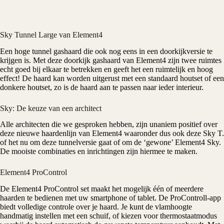
Sky Tunnel Large van Element4
Een hoge tunnel
gashaard
die ook nog eens in een doorkijkversie te
krijgen is. Met deze doorkijk gashaard van
Element4
zijn twee ruimtes
echt goed bij elkaar te betrekken en geeft het een ruimtelijk en hoog
effect! De haard kan worden uitgerust met een standaard houtset of een
donkere houtset, zo is de haard aan te passen naar ieder interieur.
Sky: De keuze van een architect
Alle architecten die we gesproken hebben, zijn unaniem positief over
deze nieuwe haardenlijn van Element4 waaronder dus ook deze Sky T.
of het nu om deze tunnelversie gaat of om de ‘gewone’ Element4 Sky.
De mooiste combinaties en inrichtingen zijn hiermee te maken.
Element4 ProControl
De Element4 ProControl set maakt het mogelijk één of meerdere
haarden te bedienen met uw smartphone of tablet. De ProControll-app
biedt volledige controle over je haard. Je kunt de vlamhoogte
handmatig instellen met een schuif, of kiezen voor thermostaatmodus