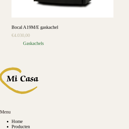
Bocal A19M/E gaskachel
€
4.030,00
Gaskachels
Menu
Home
Producten