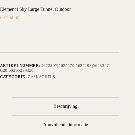
Element4 Sky Large Tunnel Outdoor
€
9.504,00
ARTIKELNUMMER:
5623397|5625179|5625193|5623397-
G20|5629528-G20
CATEGORIE:
GASKACHELS
Beschrijving
Aanvullende informatie