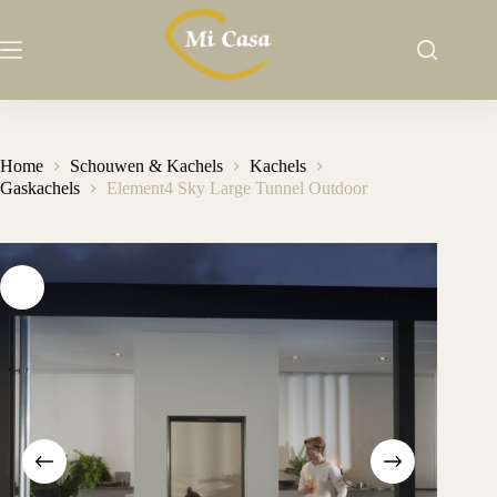
Ga
naar
de
inhoud
Home
Schouwen & Kachels
Kachels
Gaskachels
Element4 Sky Large Tunnel Outdoor