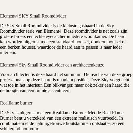
Element4 SKY Small Roomdivider
De Sky Small Roomdivider is de kleinste gashaard in de Sky
Roomdivider serie van
Element4
. Deze roomdivider is net zoals zijn
grotere broers een echte eyecatcher in iedere woonkamer. De haard
kan worden uitgerust met een standaard houtset, donkere houtset of
een berken houtset, waardoor de haard aan te passen is naar ieder
interieur.
Element4 Sky Small Roomdivider een architectenkeuze
Voor architecten is deze haard het summum. De reactie van deze groep
professionals op deze haard is unaniem positief. Deze Sky voegt echt
wat toe in het interieur. Een blikvanger, maar ook zeker een haard die
de hoogte van een ruimte accentueert.
Realflame burner
De Sky is uitgerust met een Realflame Burner. Met de Real Flame
Burner bent u verzekerd van een extreem realistisch vuurbeeld. In
combinatie met de natuurgetrouwe houtstammen ontstaat er zo een
schitterend houtvuur.