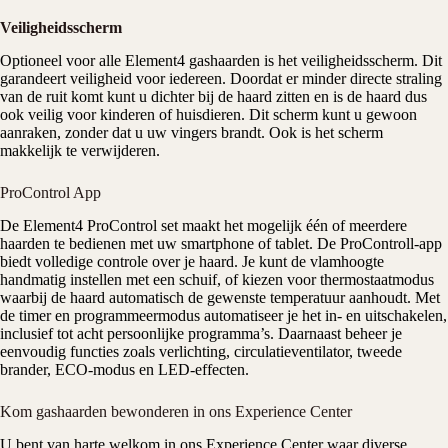
Veiligheidsscherm
Optioneel voor alle Element4 gashaarden is het veiligheidsscherm. Dit
garandeert veiligheid voor iedereen. Doordat er minder directe straling
van de ruit komt kunt u dichter bij de haard zitten en is de haard dus
ook veilig voor kinderen of huisdieren. Dit scherm kunt u gewoon
aanraken, zonder dat u uw vingers brandt. Ook is het scherm
makkelijk te verwijderen.
ProControl App
De Element4 ProControl set maakt het mogelijk één of meerdere
haarden te bedienen met uw smartphone of tablet. De ProControll-app
biedt volledige controle over je haard. Je kunt de vlamhoogte
handmatig instellen met een schuif, of kiezen voor thermostaatmodus
waarbij de haard automatisch de gewenste temperatuur aanhoudt. Met
de timer en programmeermodus automatiseer je het in- en uitschakelen,
inclusief tot acht persoonlijke programma’s. Daarnaast beheer je
eenvoudig functies zoals verlichting, circulatieventilator, tweede
brander, ECO-modus en LED-effecten.
Kom gashaarden bewonderen in ons Experience Center
U bent van harte welkom in ons
Experience Center
waar diverse