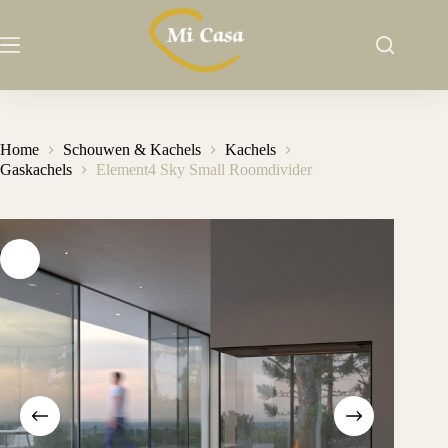
Ga
naar
de
inhoud
Home
Schouwen & Kachels
Kachels
Gaskachels
Element4 Sky Small Roomdivider