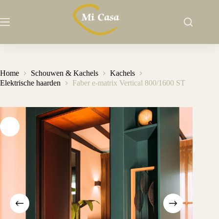
Ga
naar
de
inhoud
Home
Schouwen & Kachels
Kachels
Elektrische haarden
Faber e-matrix Vertical 800/1600 ST