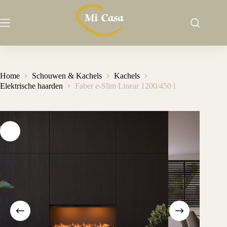
Ga
naar
de
inhoud
Home
Schouwen & Kachels
Kachels
Elektrische haarden
Faber e-Slim Linear 1200/450 l