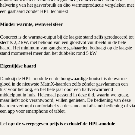
halvering van het gasverbruik en dito warmteproductie vergeleken met
een gashaard zonder HPL-techniek!
Minder warmte, evenveel sfeer
Concreet is de warmte-output bij de laagste stand zelfs gereduceerd tot
slechts 2,2 kW, met behoud van een gloedvol vuurbeeld in de hele
haard. Het minimum van gangbare gashaarden bedraagt op de laagste
stand momenteel meer dan het dubbele: rond 5 kW.
Eigentijdse haard
Dankzij de HPL–module en de hoogwaardige houtset is de warme
gloed in de nieuwste MatriX-haarden zelfs zónder
gasvlammen
een
lust voor het oog, en het hele jaar door een hartverwarmend
middelpunt in huis. Helemaal passend in deze tijd, waarin we graag,
maar liefst ook verantwoord, willen genieten. De bediening van deze
haarden verloopt comfortabel via de standaard afstandsbediening of via
een app voor smartphone of tablet.
Let op: de weergegeven prijs is exclusief de HPL-module