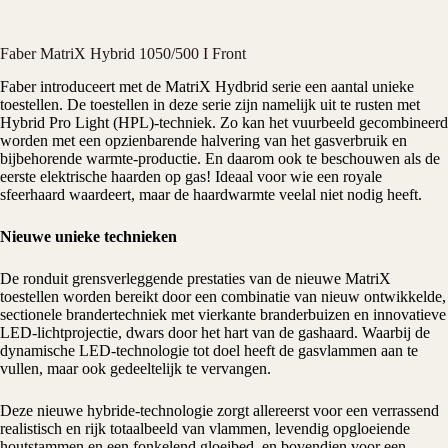
Faber MatriX Hybrid 1050/500 I Front
Faber
introduceert met de MatriX Hydbrid serie een aantal unieke
toestellen. De toestellen in deze serie zijn namelijk uit te rusten met
Hybrid Pro Light (HPL)-techniek. Zo kan het vuurbeeld gecombineerd
worden met een opzienbarende halvering van het gasverbruik en
bijbehorende warmte-productie. En daarom ook te beschouwen als de
eerste elektrische
haarden
op gas! Ideaal voor wie een royale
sfeerhaard waardeert, maar de haardwarmte veelal niet nodig heeft.
Nieuwe unieke technieken
De ronduit grensverleggende prestaties van de nieuwe MatriX
toestellen worden bereikt door een combinatie van nieuw ontwikkelde,
sectionele brandertechniek met vierkante branderbuizen en innovatieve
LED-lichtprojectie, dwars door het hart van de
gashaard
. Waarbij de
dynamische LED-technologie tot doel heeft de gasvlammen aan te
vullen, maar ook gedeeltelijk te vervangen.
Deze nieuwe hybride-technologie zorgt allereerst voor een verrassend
realistisch en rijk totaalbeeld van vlammen, levendig opgloeiende
houtstammen en een fonkelend gloeibed, en bovendien voor een