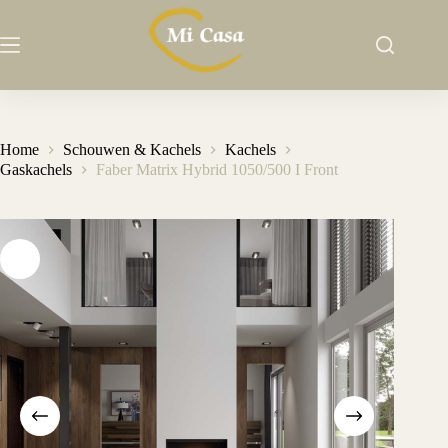
Ga
naar
de
inhoud
Home
Schouwen & Kachels
Kachels
Gaskachels
Faber Matrix Hybrid 1050/500 I Front