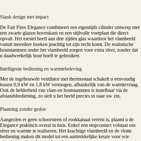
Slank design met impact
De
Fair Fires
Elegance combineert een eigentijds cilinder ontwerp met
een zwarte glazen bovenkant en een stijlvolle voetplaat die direct
opvalt. Het toestel heeft aan drie zijden glas waardoor het vlambeeld
vanuit meerdere hoeken prachtig tot zijn recht komt. De realistische
houtstammen onder het vlambeeld zorgen voor extra sfeer, zonder dat
u daadwerkelijk hout hoeft te gebruiken.
Intelligente bediening en warmtebeleving
Met de ingebouwde ventilator met
thermostaat
schakelt u eenvoudig
tussen 0,9 kW en 1,8 kW vermogen, afhankelijk van de warmtevraag.
Ook de helderheid van vlam en houtstammen is instelbaar via de
afstandsbediening, zo stelt u het beeld precies in naar uw zin.
Plaatsing zonder gedoe
Aangezien er geen schoorsteen of rookkanaal vereist is, plaatst u de
Elegance praktisch overal in huis. Enkel een stopcontact volstaat om
sfeer en warmte te realiseren. Het krachtige vlambeeld en de vlotte
bediening maken dit model tot een aantrekkelijke keuze voor wie