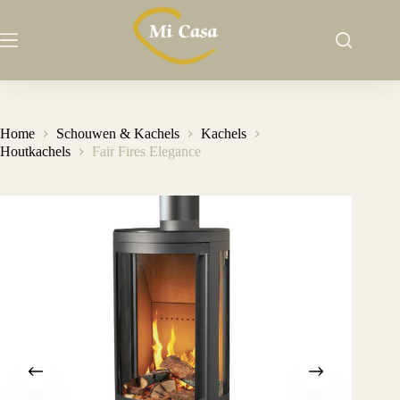
Ga
naar
de
inhoud
Home
Schouwen & Kachels
Kachels
Houtkachels
Fair Fires Elegance