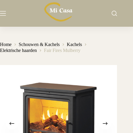
Ga
naar
de
inhoud
Home
Schouwen & Kachels
Kachels
Elektrische haarden
Fair Fires Mulberry